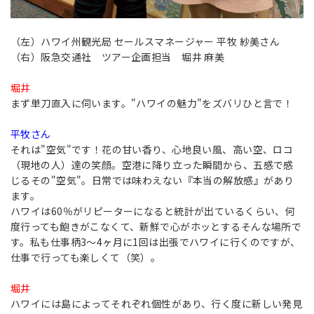
（左）ハワイ州観光局 セールスマネージャー 平牧 紗美さん
（右）阪急交通社 ツアー企画担当 堀井 麻美
堀井
まず単刀直入に伺います。"ハワイの魅力"をズバリひと言で！
平牧さん
それは"空気"です！花の甘い香り、心地良い風、高い空、ロコ
（現地の人）達の笑顔。空港に降り立った瞬間から、五感で感
じるその"空気"。日常では味わえない『本当の解放感』があり
ます。
ハワイは60％がリピーターになると統計が出ているくらい、何
度行っても飽きがこなくて、新鮮で心がホッとするそんな場所で
す。私も仕事柄3～4ヶ月に1回は出張でハワイに行くのですが、
仕事で行っても楽しくて（笑）。
堀井
ハワイには島によってそれぞれ個性があり、行く度に新しい発見