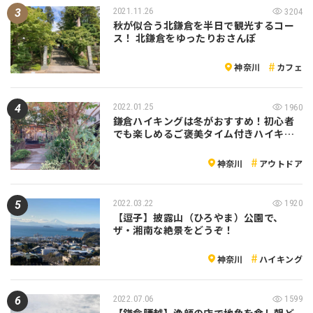
2021.11.26
3204
秋が似合う北鎌倉を半日で観光するコー
ス！ 北鎌倉をゆったりおさんぽ
神奈川
カフェ
2022.01.25
1960
鎌倉ハイキングは冬がおすすめ！初心者
でも楽しめるご褒美タイム付きハイキ…
神奈川
アウトドア
2022.03.22
1920
【逗子】披露山（ひろやま）公園で、
ザ・湘南な絶景をどうぞ！
神奈川
ハイキング
2022.07.06
1599
【鎌倉腰越】漁師の店で地魚を食し朝ど