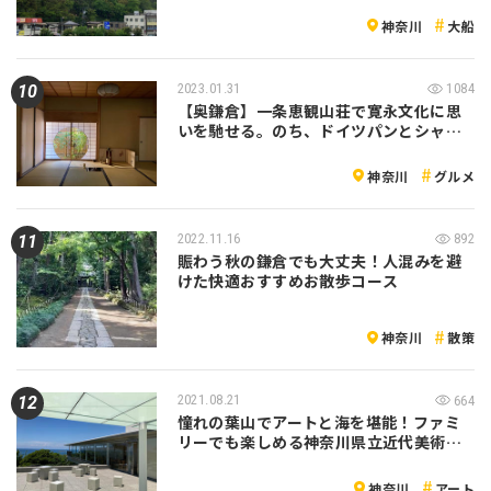
神奈川
大船
2023.01.31
1084
【奥鎌倉】一条恵観山荘で寛永文化に思
いを馳せる。のち、ドイツパンとシャ…
神奈川
グルメ
2022.11.16
892
賑わう秋の鎌倉でも大丈夫！人混みを避
けた快適おすすめお散歩コース
神奈川
散策
2021.08.21
664
憧れの葉山でアートと海を堪能！ファミ
リーでも楽しめる神奈川県立近代美術…
神奈川
アート