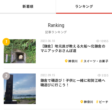
新着順
ランキング
Ranking
記事ランキング
2023.06.10
10955
【鎌倉】地元民が教える大船〜北鎌倉の
マニアックおさんぽ道
神奈川
スイーツ・お菓子
2022.09.15
3535
鎌倉で磯遊び！子供と一緒に和賀江嶋へ
磯遊びに行こう！
神奈川
ビーチ