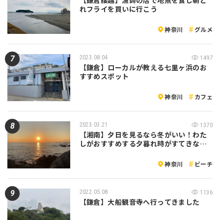
れフライを買いに行こう
神奈川
グルメ
2023.08.04
1497
【鎌倉】ローカルが教える七里ヶ浜のお
すすめスポット
神奈川
カフェ
2023.03.21
1370
【湘南】夕日を見るなら冬がいい！わた
しがおすすめする夕暮れ時がすてきな…
神奈川
ビーチ
2022.05.08
1136
【鎌倉】大船観音寺へ行ってきました