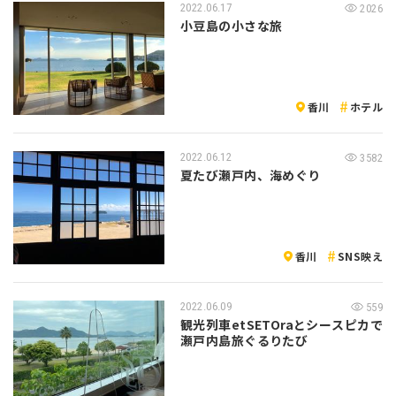
2022.06.17
2026
小豆島の小さな旅
香川
ホテル
2022.06.12
3582
夏たび瀬戸内、海めぐり
香川
SNS映え
2022.06.09
559
観光列車etSETOraとシースピカで
瀬戸内島旅ぐるりたび