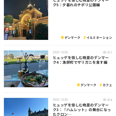
ヒュッゲを愉しむ晩夏のデンマー
ク5：夕暮れのチボリ公園編
デンマーク
イルミネーション
2023.10.03
417
ヒュッゲを愉しむ晩夏のデンマー
ク4：漁師町でザリガニを食す編
デンマーク
カフェ
2023.10.02
416
ヒュッゲを愉しむ晩夏のデンマー
ク3：『ハムレット』の舞台になっ
たクロン…