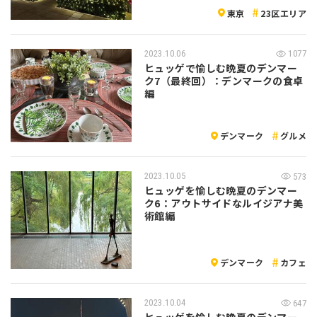
東京
23区エリア
2023.10.06
1077
ヒュッゲで愉しむ晩夏のデンマー
ク7（最終回）：デンマークの食卓
編
デンマーク
グルメ
2023.10.05
573
ヒュッゲを愉しむ晩夏のデンマー
ク6：アウトサイドなルイジアナ美
術館編
デンマーク
カフェ
2023.10.04
647