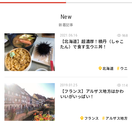
New
新着記事
2021.06.16
968
【北海道】超濃厚！積丹（しゃこ
たん）で食す生ウニ丼！
北海道
ウニ
2019.01.25
114
【フランス】アルザス地方はかわ
いいがいっぱい！
フランス
アルザス地方