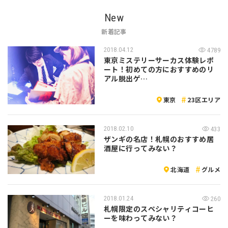
New
新着記事
2018.04.12
4789
東京ミステリーサーカス体験レポ
ート！初めての方におすすめのリ
アル脱出ゲ…
東京
23区エリア
2018.02.10
433
ザンギの名店！札幌のおすすめ居
酒屋に行ってみない？
北海道
グルメ
2018.01.24
260
札幌限定のスペシャリティコーヒ
ーを味わってみない？