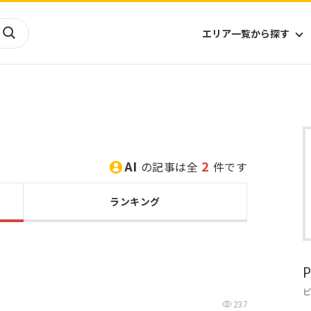
エリア一覧から探す
海外
山陰・山陽
ヨーロッパ
アフリカ
四国
アジア
ハワイ
九州
北米
ミクロネシア
AI
2
の記事は全
件です
北陸
沖縄
中南米
オセアニア
中近東
南太平洋
ランキング
P
237