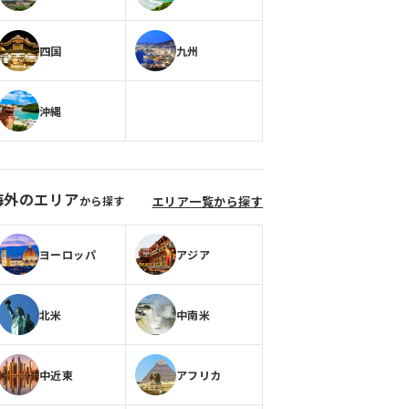
四国
九州
沖縄
海外のエリア
から探す
エリア一覧から探す
ヨーロッパ
アジア
北米
中南米
中近東
アフリカ