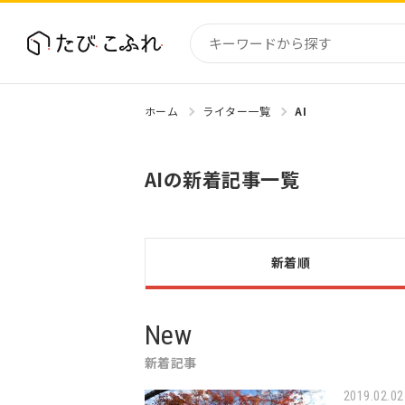
ホーム
ライター一覧
AI
国内
北海道
AIの新着記事一覧
東北
関東
中部・
近畿
新着順
New
新着記事
2019.02.02