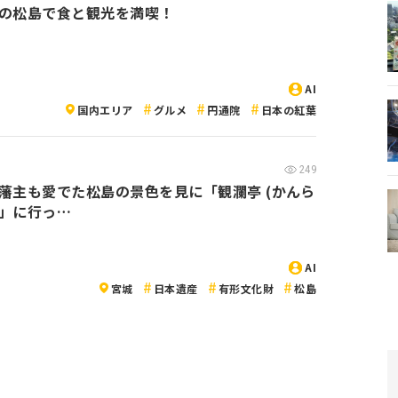
の松島で食と観光を満喫！
AI
国内エリア
グルメ
円通院
日本の紅葉
249
藩主も愛でた松島の景色を見に「観瀾亭 (かんら
」に行っ…
AI
宮城
日本遺産
有形文化財
松島