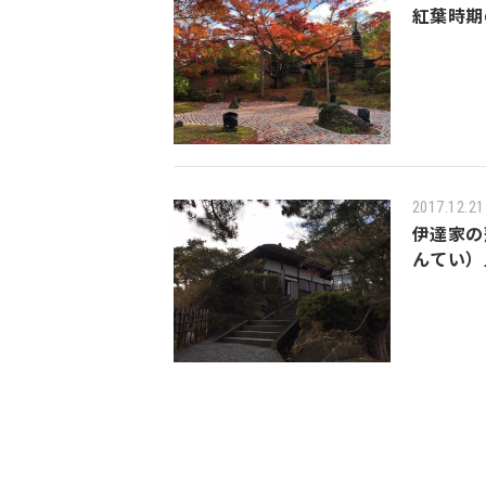
紅葉時期
2017.12.21
伊達家の
んてい）