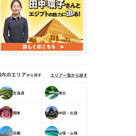
国内のエリア
から探す
エリア一覧から探す
北海道
東北
関東
中部・北陸
近畿
山陰・山陽