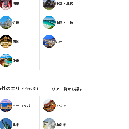
関東
中部・北陸
近畿
山陰・山陽
四国
九州
沖縄
海外のエリア
から探す
エリア一覧から探す
ヨーロッパ
アジア
北米
中南米