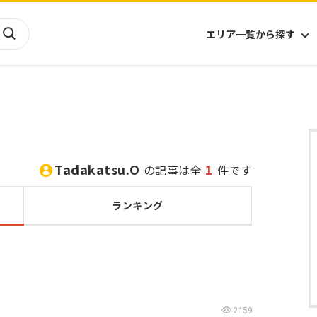
エリア一覧から探す
海外
山陰・山陽
ヨーロッパ
アフリカ
四国
アジア
ハワイ
九州
北米
ミクロネシア
Tadakatsu.O
1
の記事は全
件です
北陸
沖縄
中南米
オセアニア
中近東
南太平洋
ランキング
2159