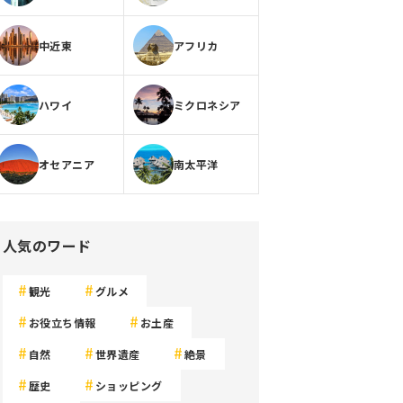
中近東
アフリカ
ハワイ
ミクロネシア
オセアニア
南太平洋
人気のワード
観光
グルメ
お役立ち情報
お土産
自然
世界遺産
絶景
歴史
ショッピング