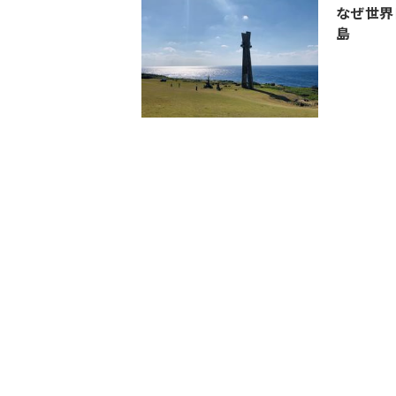
なぜ世界
島