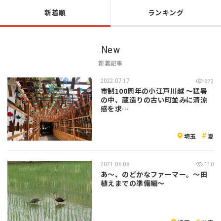
新着順
ランキング
New
新着記事
2022.07.17
673
市制100周年の小江戸川越 ～猛暑
の中、蔵造りの古い町並みに清涼
感を求…
埼玉
夏
2021.06.08
110
あ～、のどかなファーマー。～田
植えまでの準備編～