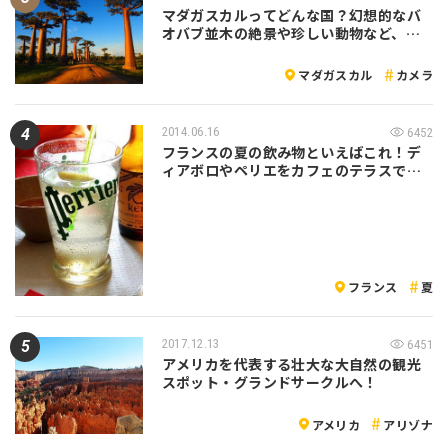
マダガスカルってどんな国？幻想的なバ
オバブ並木の絶景や珍しい動物など、…
マダガスカル
カメラ
2014.06.16
6452
フランスの夏の飲み物といえばこれ！デ
ィアボロやペリエをカフェのテラスで…
フランス
夏
2017.12.13
6451
アメリカを代表する壮大な大自然の観光
スポット・グランドサークルへ！
アメリカ
アリゾナ