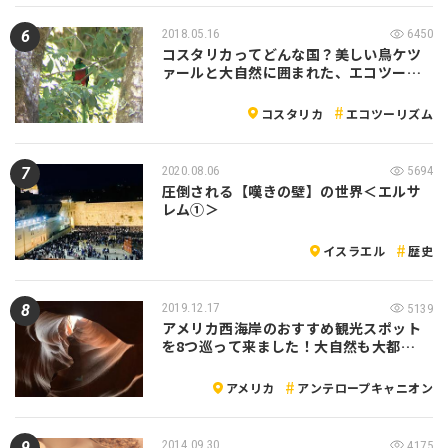
2018.05.16
6450
コスタリカってどんな国？美しい鳥ケツ
ァールと大自然に囲まれた、エコツー…
コスタリカ
エコツーリズム
2020.08.06
5694
圧倒される【嘆きの壁】の世界＜エルサ
レム①＞
イスラエル
歴史
2019.12.17
5139
アメリカ西海岸のおすすめ観光スポット
を8つ巡って来ました！大自然も大都…
アメリカ
アンテロープキャニオン
2014.09.30
4175