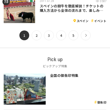
2011.07.28
3587
スペインの闘牛を徹底解説！チケットの
購入方法から全体の流れまで、楽しみ…
スペイン
イベント
1
2
3
4
5
Pick up
ピックアップ特集
全国の御朱印特集
御朱印