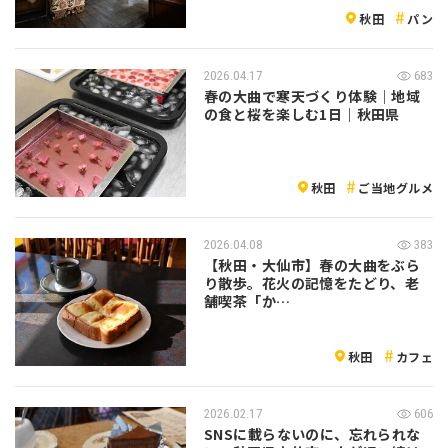
秋田
パン
2026.04.17
683
春の大曲で寒天づくり体験｜地域
の食と桜を楽しむ1日｜秋田県
秋田
ご当地グルメ
2026.04.08
383
【秋田・大仙市】春の大曲をぶら
り散歩。花火の記憶をたどり、老
舗喫茶「か…
秋田
カフェ
2026.02.17
606
SNSに載らないのに、忘れられな