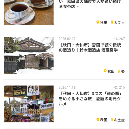
い。秋田県大仙市で人が通い続け
る喫茶店…
秋田
カフェ
2026.02.02
267
【秋田・大仙市】雪国で続く伝統
の酒造り｜鈴木酒造店 酒蔵見学
秋田
冬
2025.11.18
215
【秋田・大仙市】3つの「道の駅」
をめぐる小さな旅｜話題の地元グ
ルメ
秋田
お土産