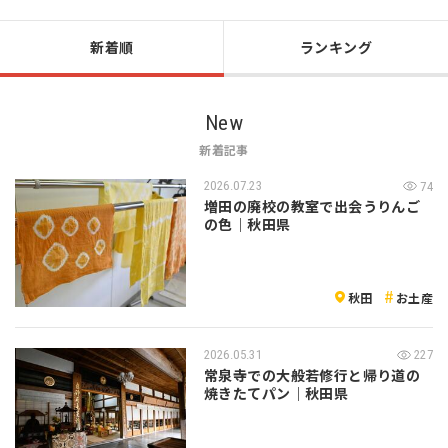
新着順
ランキング
New
新着記事
2026.07.23
74
増田の廃校の教室で出会うりんご
の色｜秋田県
秋田
お土産
2026.05.31
227
常泉寺での大般若修行と帰り道の
焼きたてパン｜秋田県