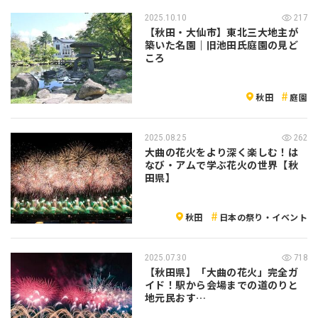
2025.10.10
217
【秋田・大仙市】東北三大地主が
築いた名園｜旧池田氏庭園の見ど
ころ
秋田
庭園
2025.08.25
262
大曲の花火をより深く楽しむ！は
なび・アムで学ぶ花火の世界【秋
田県】
秋田
日本の祭り・イベント
2025.07.30
718
【秋田県】「大曲の花火」完全ガ
イド！駅から会場までの道のりと
地元民おす…