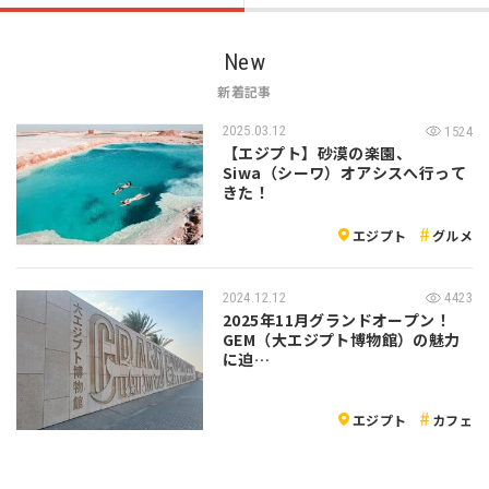
New
新着記事
2025.03.12
1524
【エジプト】砂漠の楽園、
Siwa（シーワ）オアシスへ行って
きた！
エジプト
グルメ
2024.12.12
4423
2025年11月グランドオープン！
GEM（大エジプト博物館）の魅力
に迫…
エジプト
カフェ