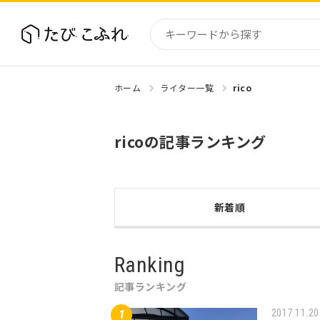
ホーム
ライター一覧
rico
国内
北海道
ricoの記事ランキング
東北
関東
中部・
近畿
新着順
Ranking
記事ランキング
2017.11.20