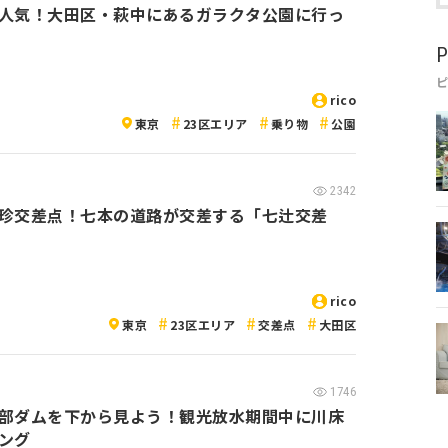
人気！大田区・萩中にあるガラクタ公園に行っ
P
rico
東京
23区エリア
乗り物
公園
2342
珍交差点！七本の道路が交差する「七辻交差
rico
東京
23区エリア
交差点
大田区
1746
部ダムを下から見よう！観光放水期間中に川床
ング