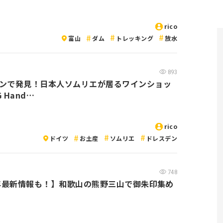
rico
富山
ダム
トレッキング
放水
893
ンで発見！日本人ソムリエが居るワインショッ
 Hand…
rico
ドイツ
お土産
ソムリエ
ドレスデン
748
9年最新情報も！】和歌山の熊野三山で御朱印集め