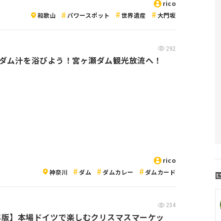
rico
和歌山
パワースポット
世界遺産
大門坂
292
ダム汁を浴びよう！宮ヶ瀬ダム観光放流へ！
rico
神奈川
ダム
ダムカレー
ダムカード
234
8年版】本場ドイツで楽しむクリスマスマーケッ