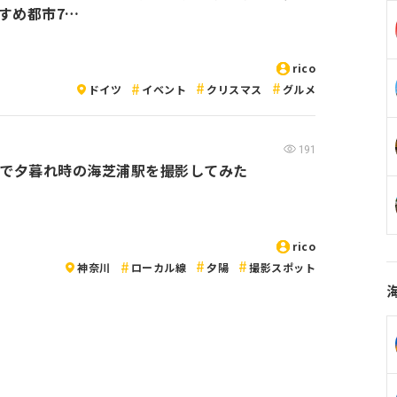
すめ都市7…
rico
ドイツ
イベント
クリスマス
グルメ
191
ne7で夕暮れ時の海芝浦駅を撮影してみた
rico
神奈川
ローカル線
夕陽
撮影スポット