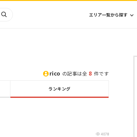
エリア一覧から探す
海外
山陰・山陽
ヨーロッパ
アフリカ
四国
アジア
ハワイ
九州
北米
ミクロネシア
rico
8
の記事は全
件です
北陸
沖縄
中南米
オセアニア
中近東
南太平洋
ランキング
4078