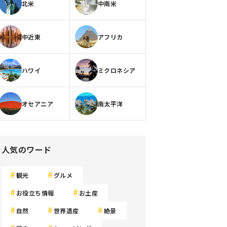
北米
中南米
中近東
アフリカ
ハワイ
ミクロネシア
オセアニア
南太平洋
人気のワード
観光
グルメ
お役立ち情報
お土産
自然
世界遺産
絶景