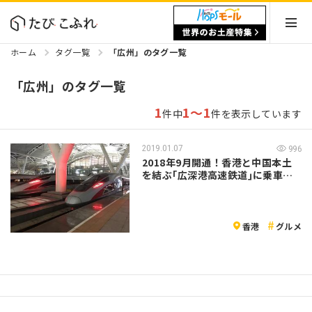
ホーム
タグ一覧
「広州」のタグ一覧
「広州」のタグ一覧
1
1～1
件中
件を表示しています
2019.01.07
996
2018年9月開通！香港と中国本土
を結ぶ｢広深港高速鉄道｣に乗車し
てき…
香港
グルメ