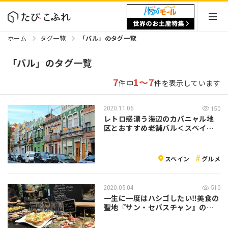
ホーム
タグ一覧
「バル」のタグ一覧
「バル」のタグ一覧
7
1～7
件中
件を表示しています
2020.11.06
150
レトロ感漂う海辺のカバニャル地
区とおすすめ老舗バル＜スペイン
＞
スペイン
グルメ
2020.05.04
510
一生に一度はハシゴしたい‼美食の
聖地『サン・セバスチャン』の絶
品バル3…