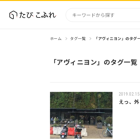
ホーム
タグ一覧
「アヴィニヨン」のタグ
国内
北海道
「アヴィニヨン」のタグ一覧
東北
関東
中部・
近畿
2019.02.15
えっ、外