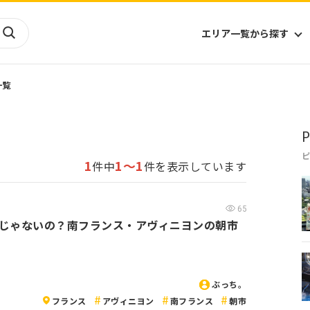
エリア一覧から探す
一覧
海外
山陰・山陽
ヨーロッパ
アフリカ
P
四国
アジア
ハワイ
九州
北米
ミクロネシア
1
1～1
件中
件を表示しています
北陸
沖縄
中南米
オセアニア
中近東
南太平洋
65
じゃないの？南フランス・アヴィニヨンの朝市
ぶっち。
フランス
アヴィニヨン
南フランス
朝市