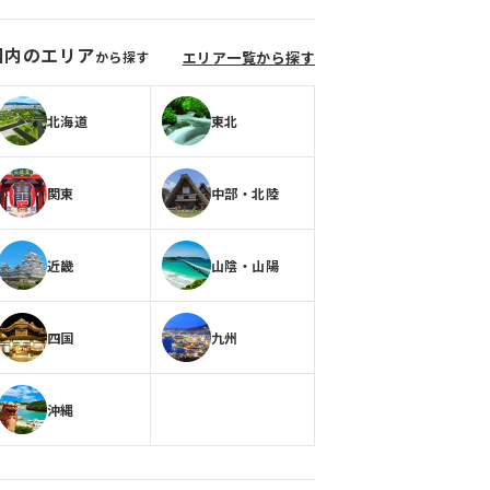
国内のエリア
から探す
エリア一覧から探す
北海道
東北
関東
中部・北陸
近畿
山陰・山陽
四国
九州
沖縄