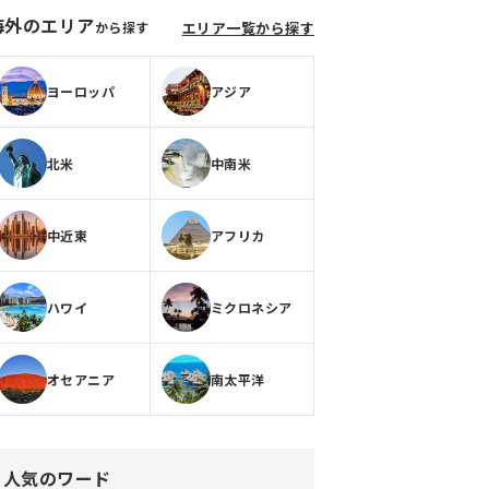
海外のエリア
から探す
エリア一覧から探す
ヨーロッパ
アジア
北米
中南米
中近東
アフリカ
ハワイ
ミクロネシア
オセアニア
南太平洋
人気のワード