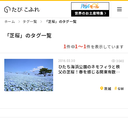
ホーム
タグ一覧
「芝桜」のタグ一覧
「芝桜」のタグ一覧
1
1～1
件中
件を表示しています
2016.03.30
3040
ひたち海浜公園のネモフィラと秩
父の芝桜！春を感じる関東有数の
絶景お花ス…
茨城
GW