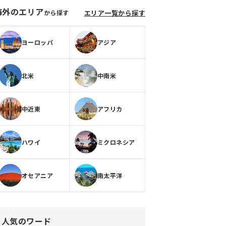
海外のエリア
から探す
エリア一覧から探す
ヨーロッパ
アジア
北米
中南米
中近東
アフリカ
ハワイ
ミクロネシア
オセアニア
南太平洋
人気のワード