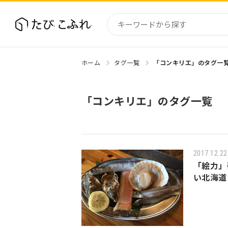
ホーム
タグ一覧
「コンキリエ」のタグ一
国内
北海道
「コンキリエ」のタグ一覧
東北
関東
中部・
近畿
2017.12.22
「絵力」
い北海道