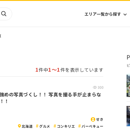
エリア一覧から探す
覧
海外
山陰・山陽
ヨーロッパ
アフリカ
P
四国
アジア
ハワイ
九州
北米
ミクロネシア
1
1～1
件中
件を表示しています
北陸
沖縄
中南米
オセアニア
中近東
南太平洋
300
強めの写真づくし！！ 写真を撮る手が止まらな
！！
せき
北海道
グルメ
コンキリエ
バーベキュー