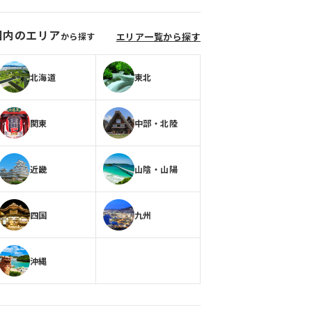
国内のエリア
から探す
エリア一覧から探す
北海道
東北
関東
中部・北陸
近畿
山陰・山陽
四国
九州
沖縄