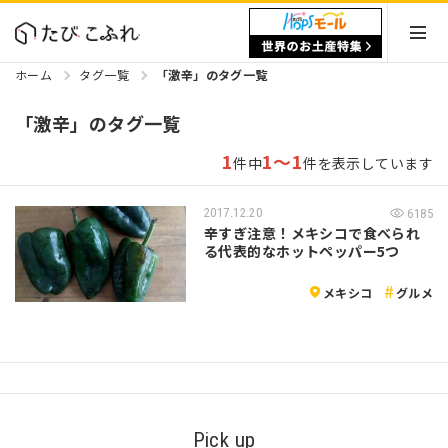
ホーム
タグ一覧
「激辛」のタグ一覧
「激辛」のタグ一覧
1
1～1
件中
件を表示しています
2017.12.20
6185
辛すぎ注意！メキシコで食べられ
る代表的なホットペッパー5つ
メキシコ
グルメ
Pick up