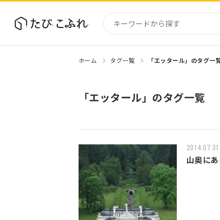
ホーム
タグ一覧
「エッタール」のタグ一
国内
北海道
「エッタール」のタグ一覧
東北
関東
中部・
近畿
2014.07.31
山奥にあ