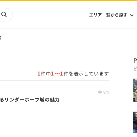
エリア一覧から探す
覧
海外
山陰・山陽
ヨーロッパ
アフリカ
P
四国
アジア
ハワイ
九州
北米
ミクロネシア
1
1～1
件中
件を表示しています
北陸
沖縄
中南米
オセアニア
中近東
南太平洋
575
るリンダーホーフ城の魅力