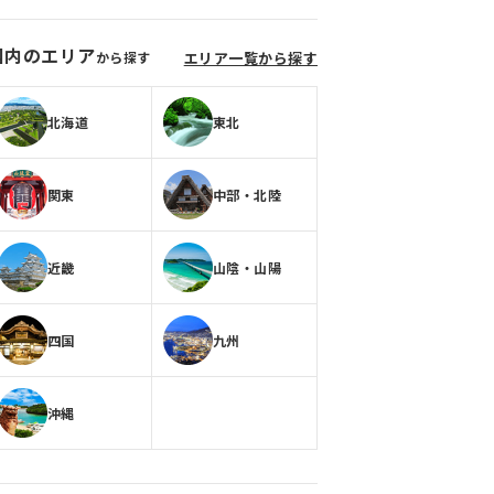
国内のエリア
から探す
エリア一覧から探す
北海道
東北
関東
中部・北陸
近畿
山陰・山陽
四国
九州
沖縄