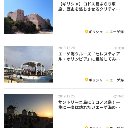
【ギリシャ】ロドス島ぶらり車
旅、歴史を感じさせるクリティニ
ア城へ
ギリシャ
エーゲ海
2019.12.25
338
エーゲ海クルーズ「セレスティア
ル・オリンピア」に乗船してみよ
う！
ギリシャ
エーゲ海
2019.12.25
342
サントリーニ島にミコノス島！一
生に一度は訪れたいエーゲ海の
島々をクルー…