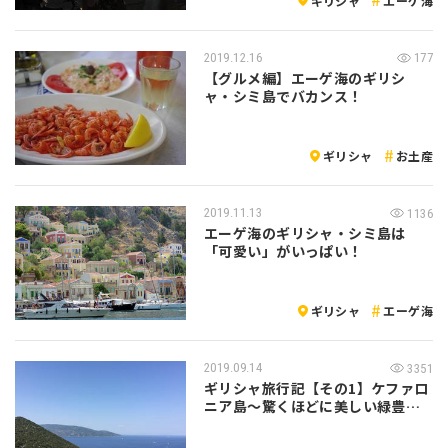
ギリシャ
エーゲ海
2019.12.16
177
【グルメ編】エーゲ海のギリシ
ャ・シミ島でバカンス！
ギリシャ
お土産
2019.11.13
1136
エーゲ海のギリシャ・シミ島は
「可愛い」がいっぱい！
ギリシャ
エーゲ海
2019.09.14
3351
ギリシャ旅行記【その1】ケファロ
ニア島～驚くほどに美しい緑豊か
な楽園の…