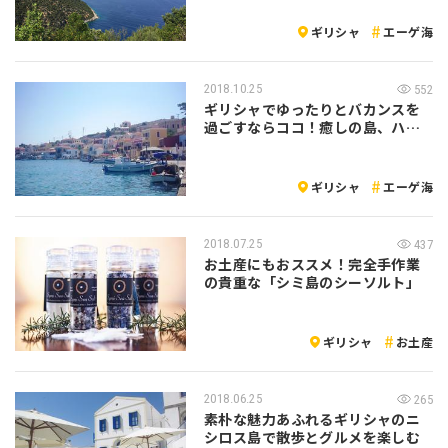
ギリシャ
エーゲ海
2018.10.25
552
ギリシャでゆったりとバカンスを
過ごすならココ！癒しの島、ハル
キ島へ行っ…
ギリシャ
エーゲ海
2018.07.25
437
お土産にもおススメ！完全手作業
の貴重な「シミ島のシーソルト」
ギリシャ
お土産
2018.06.25
265
素朴な魅力あふれるギリシャのニ
シロス島で散歩とグルメを楽しむ