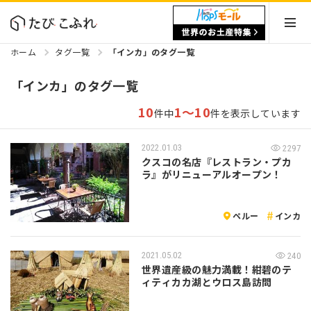
ホーム
タグ一覧
「インカ」のタグ一覧
「インカ」のタグ一覧
10
1～10
件中
件を表示しています
2022.01.03
2297
クスコの名店『レストラン・プカ
ラ』がリニューアルオープン！
ペルー
インカ
2021.05.02
240
世界遺産級の魅力満載！紺碧のテ
ィティカカ湖とウロス島訪問