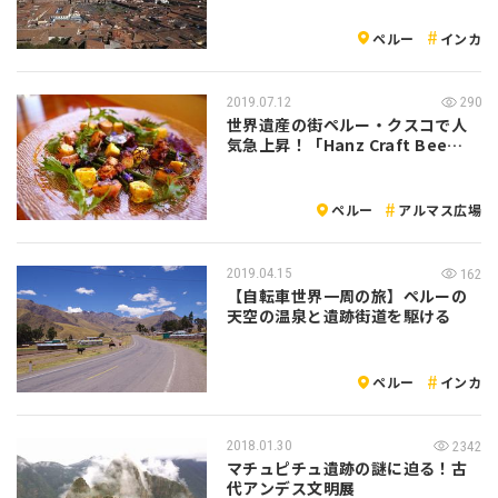
ペルー
インカ
2019.07.12
290
世界遺産の街ペルー・クスコで人
気急上昇！「Hanz Craft Bee…
ペルー
アルマス広場
2019.04.15
162
【自転車世界一周の旅】ペルーの
天空の温泉と遺跡街道を駆ける
ペルー
インカ
2018.01.30
2342
マチュピチュ遺跡の謎に迫る！古
代アンデス文明展