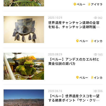
ペルー
アイマラ
2020.10.29
362
世界遺産チャンチャン遺跡の全容
を知る、チャンチャン遺跡附属博
物館
ペルー
インカ
2020.08.29
165
【ペルー】アンデスのカエル村と
黄金伝説の湖パカ
ペルー
インカ
2020.06.16
336
【ペルー】世界遺産クスコを一望
する絶景ポイント「サン・クリス
トバル教会…