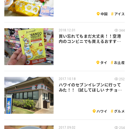
中国
アイス
2018.12.01
344
買い忘れてもまだ大丈夫！！空港
内のコンビニでも買えるおすすめ
お土産5選
タイ
お土産
2017.10.18
252
ハワイのセブンイレブンに行って
みた！！（試してほしい ナチョス
メキシ…
ハワイ
グルメ
2017.09.02
254