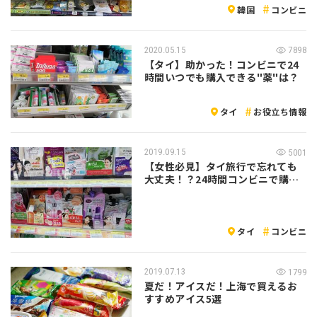
韓国
コンビニ
2020.05.15
7898
【タイ】助かった！コンビニで24
時間いつでも購入できる"薬"は？
タイ
お役立ち情報
2019.09.15
5001
【女性必見】タイ旅行で忘れても
大丈夫！？24時間コンビニで購入
できる物…
タイ
コンビニ
2019.07.13
1799
夏だ！アイスだ！上海で買えるお
すすめアイス5選