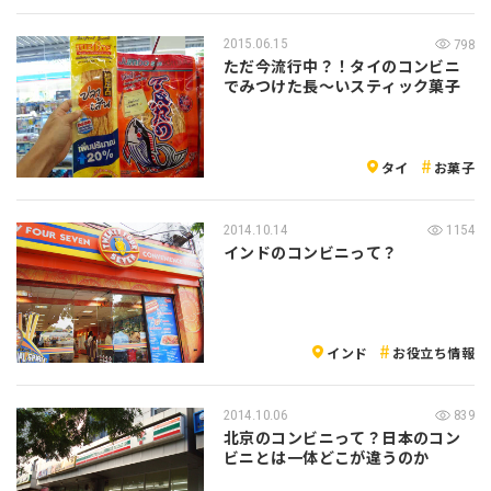
2015.06.15
798
ただ今流行中？！タイのコンビニ
でみつけた長～いスティック菓子
タイ
お菓子
2014.10.14
1154
インドのコンビニって？
インド
お役立ち情報
2014.10.06
839
北京のコンビニって？日本のコン
ビニとは一体どこが違うのか