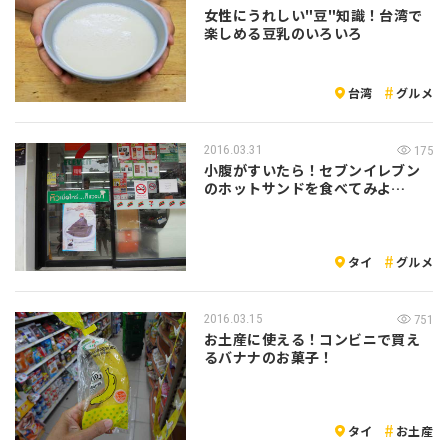
女性にうれしい"豆"知識！台湾で
楽しめる豆乳のいろいろ
台湾
グルメ
2016.03.31
175
小腹がすいたら！セブンイレブン
のホットサンドを食べてみよ
う！！＠タイラ…
タイ
グルメ
2016.03.15
751
お土産に使える！コンビニで買え
るバナナのお菓子！
タイ
お土産