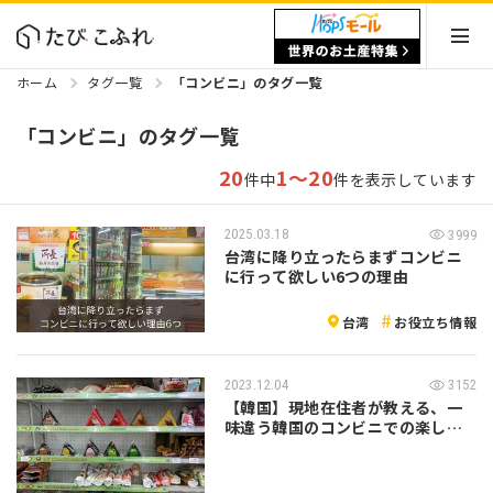
ホーム
タグ一覧
「コンビニ」のタグ一覧
「コンビニ」のタグ一覧
20
1～20
件中
件を表示しています
2025.03.18
3999
台湾に降り立ったらまずコンビニ
に行って欲しい6つの理由
台湾
お役立ち情報
2023.12.04
3152
【韓国】現地在住者が教える、一
味違う韓国のコンビニでの楽しみ
方！