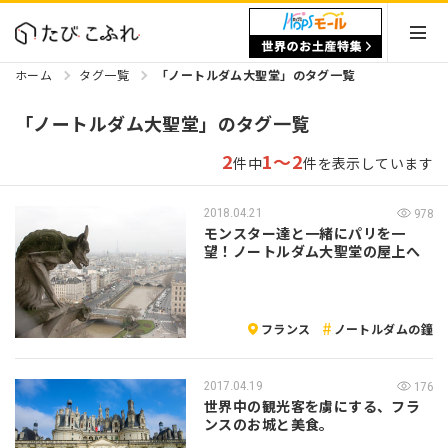
ホーム
タグ一覧
「ノートルダム大聖堂」のタグ一覧
「ノートルダム大聖堂」のタグ一覧
2
1～2
件中
件を表示しています
2018.04.21
978
モンスター達と一緒にパリを一
望！ノートルダム大聖堂の屋上へ
フランス
ノートルダムの鐘
2017.04.19
176
世界中の観光客を虜にする、フラ
ンスのお城と美食。