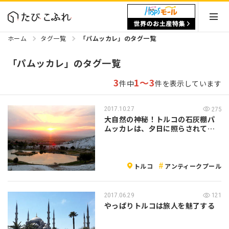
ホーム
タグ一覧
「パムッカレ」のタグ一覧
「パムッカレ」のタグ一覧
3
1～3
件中
件を表示しています
2017.10.27
275
大自然の神秘！トルコの石灰棚パ
ムッカレは、夕日に照らされて輝
く夕焼け時…
トルコ
アンティークプール
2017.06.29
121
やっぱりトルコは旅人を魅了する