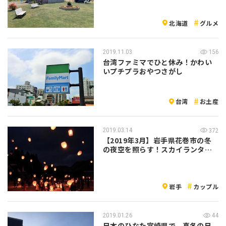
北海道
グルメ
2019.11.03
156
台湾ファミマでひと休み！かわい
いプチプラおやつさがし
台湾
お土産
2019.03.14
372
【2019年3月】岩手県花巻市の冬
の夜空を照らす！スカイランタン
イベン…
岩手
カップル
2019.01.26
44
日本のひなた宮崎県で、真冬の日