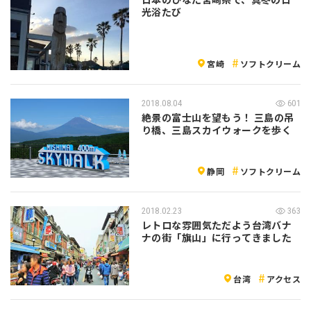
光浴たび
宮崎
ソフトクリーム
2018.08.04
601
絶景の富士山を望もう！ 三島の吊
り橋、三島スカイウォークを歩く
静岡
ソフトクリーム
2018.02.23
363
レトロな雰囲気ただよう台湾バナ
ナの街「旗山」に行ってきました
台湾
アクセス