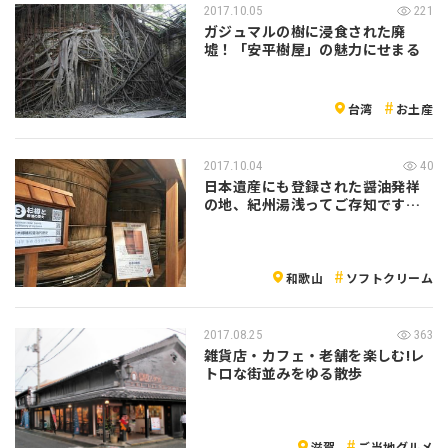
2017.10.05
221
ガジュマルの樹に浸食された廃
墟！「安平樹屋」の魅力にせまる
台湾
お土産
2017.10.04
40
日本遺産にも登録された醤油発祥
の地、紀州湯浅ってご存知です
か？
和歌山
ソフトクリーム
2017.08.25
363
雑貨店・カフェ・老舗を楽しむ!レ
トロな街並みをゆる散歩
滋賀
ご当地グルメ