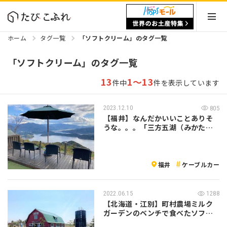
ホーム
タグ一覧
「ソフトクリーム」のタグ一覧
「ソフトクリーム」のタグ一覧
13
1～13
件中
件を表示しています
2023.12.10
805
【福井】なんだかいいことありそ
うな。。。「三方五湖（みかたご
こ）」と電…
福井
ケーブルカー
2022.06.15
1288
【北海道・江別】町村農場ミルク
ガーデンのベンチで食べたソフト
クリームが…