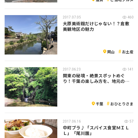
2017.07.05
460
大原美術館だけじゃない！？倉敷
美観地区の魅力
岡山
お土産
2017.06.23
141
関東の秘境・絶景スポットめぐ
り！千葉の楽しみ方を、地元の方
に聞いてみた
千葉
おひとりさま
2017.06.16
57
中町ブラ♪「スパイス食堂ＭＩＬ
Ｌ」「尾川園」