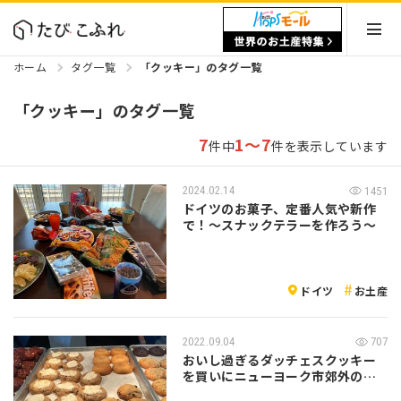
ホーム
タグ一覧
「クッキー」のタグ一覧
「クッキー」のタグ一覧
7
1～7
件中
件を表示しています
2024.02.14
1451
ドイツのお菓子、定番人気や新作
で！〜スナックテラーを作ろう〜
ドイツ
お土産
2022.09.04
707
おいし過ぎるダッチェスクッキー
を買いにニューヨーク市郊外のマ
マロネック…