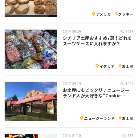
アメリカ
クッキー
2019.09.09
8938
シチリア土産おすすめ7選！どれを
スーツケースに入れますか？
イタリア
お土産
2017.09.29
1004
お土産にもピッタリ♪ニュージー
ランド人が大好きな"Cookie
Tim…
ニュージーランド
お土産
2016.01.20
236