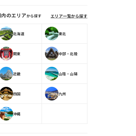
国内のエリア
から探す
エリア一覧から探す
北海道
東北
関東
中部・北陸
近畿
山陰・山陽
四国
九州
沖縄