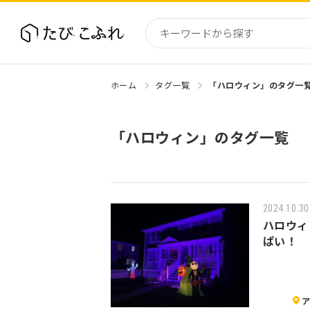
ホーム
タグ一覧
「ハロウィン」のタグ一
国内
北海道
「ハロウィン」のタグ一覧
東北
関東
中部・
近畿
2024.10.30
ハロウィ
ぱい！