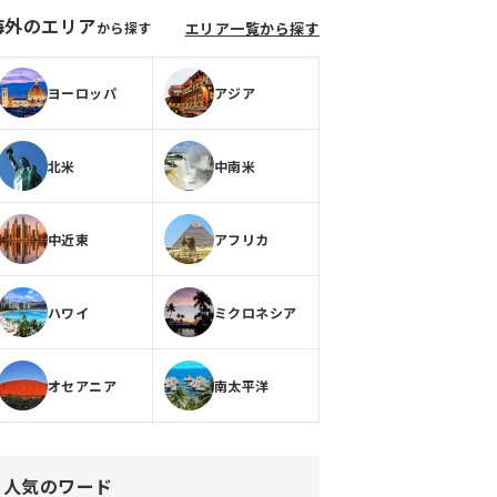
海外のエリア
から探す
エリア一覧から探す
ヨーロッパ
アジア
北米
中南米
中近東
アフリカ
ハワイ
ミクロネシア
オセアニア
南太平洋
人気のワード