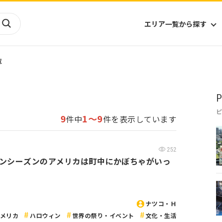
エリア一覧から探す
覧
海外
山陰・山陽
ヨーロッパ
アフリカ
P
四国
アジア
ハワイ
九州
北米
ミクロネシア
9
1～9
件中
件を表示しています
北陸
沖縄
中南米
オセアニア
中近東
南太平洋
252
ンシーズンのアメリカは町中にかぼちゃがいっ
ナツコ・Ｈ
アメリカ
ハロウィン
世界の祭り・イベント
文化・生活