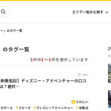
エリア一覧から探す
ャー」のタグ一覧
海外
山陰・山陽
ヨーロッパ
アフリカ
」のタグ一覧
P
四国
アジア
ハワイ
九州
北米
ミクロネシア
1
1～1
件中
件を表示しています
北陸
沖縄
中南米
オセアニア
中近東
南太平洋
1841
6最新乗船記】ディズニー・アドベンチャーの口コ
は？絶対…
うわじい
ンガポール
クルーズ
ディズニーアドベンチャー
攻略法