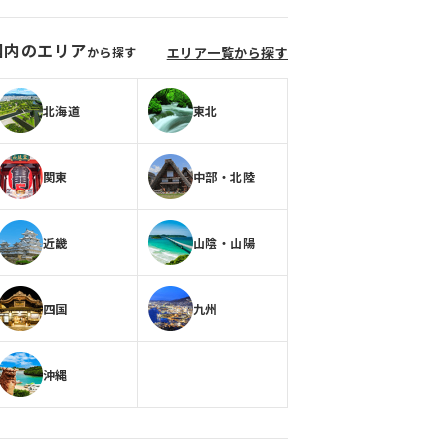
国内のエリア
から探す
エリア一覧から探す
北海道
東北
関東
中部・北陸
近畿
山陰・山陽
四国
九州
沖縄