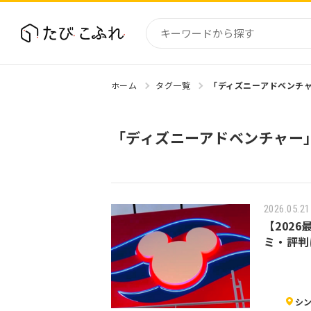
ホーム
タグ一覧
「ディズニーアドベンチ
国内
北海道
「ディズニーアドベンチャー
東北
関東
中部・
近畿
2026.05.21
【202
ミ・評判
シ