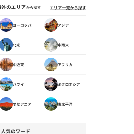
海外のエリア
から探す
エリア一覧から探す
ヨーロッパ
アジア
北米
中南米
中近東
アフリカ
ハワイ
ミクロネシア
オセアニア
南太平洋
人気のワード