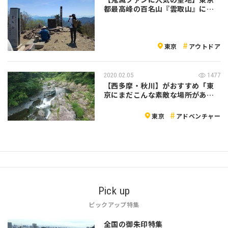
都最高峰の百名山『雲取山』に新
緑登山20…
東京
アウトドア
2020.02.05
1477
【西多摩・秋川】がおすすめ「東
京にまだこんな素敵な場所があっ
たなんて・…
東京
アドベンチャー
Pick up
ピックアップ特集
全国の御朱印特集