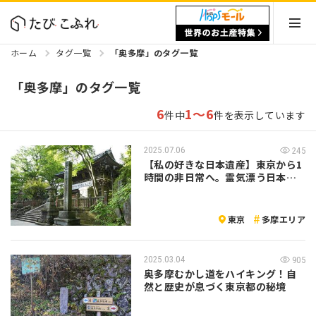
ホーム
タグ一覧
「奥多摩」のタグ一覧
「奥多摩」のタグ一覧
6
1～6
件中
件を表示しています
2025.07.06
245
【私の好きな日本遺産】東京から1
時間の非日常へ。霊気漂う日本遺
産・高尾…
東京
多摩エリア
2025.03.04
905
奥多摩むかし道をハイキング！自
然と歴史が息づく東京都の秘境