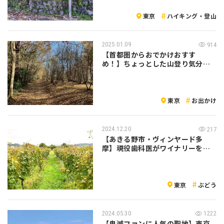
東京
ハイキング・登山
2025.01.09
914
【首都圏からおでかけおすす
め！】ちょっとした山登り気分も
味わえる狭山丘…
東京
お出かけ
2024.12.20
217
【あきる野市・ヴィンヤード多
摩】現役歯科医がワイナリーをや
ろうと決めた…
東京
ぶどう
2024.05.30
1222
【鬼滅ファンに人気の聖地】東京