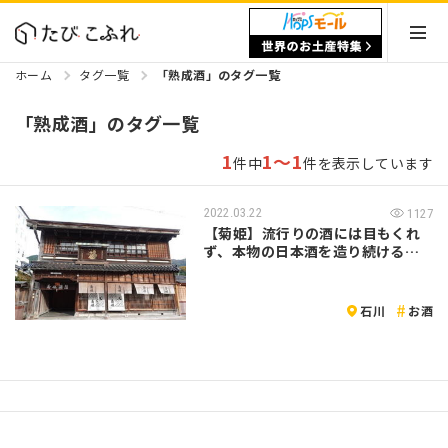
ホーム
タグ一覧
「熟成酒」のタグ一覧
「熟成酒」のタグ一覧
1
1～1
件中
件を表示しています
2022.03.22
1127
【菊姫】流行りの酒には目もくれ
ず、本物の日本酒を造り続ける骨
太の酒蔵
石川
お酒