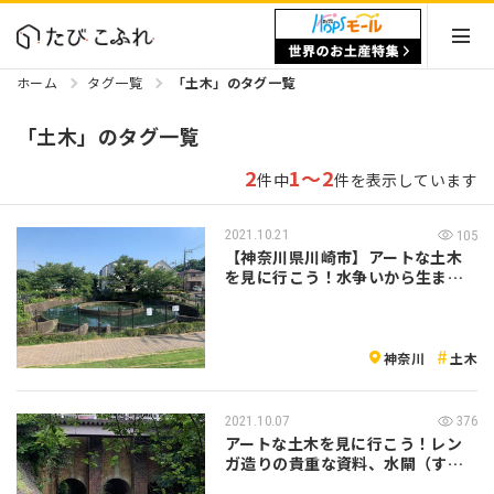
ホーム
タグ一覧
「土木」のタグ一覧
「土木」のタグ一覧
2
1～2
件中
件を表示しています
2021.10.21
105
【神奈川県川崎市】アートな土木
を見に行こう！水争いから生まれ
た幾何学の…
神奈川
土木
2021.10.07
376
アートな土木を見に行こう！レン
ガ造りの貴重な資料、水閘（すい
こう）散策…