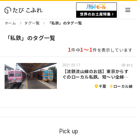
ホーム
タグ一覧
「私鉄」のタグ一覧
「私鉄」のタグ一覧
1
1～1
件中
件を表示しています
2021.03.17
815
【流鉄流山線のお話】東京からす
ぐのローカル私鉄。短～い全線
5.1kmを…
千葉
ローカル線
Pick up