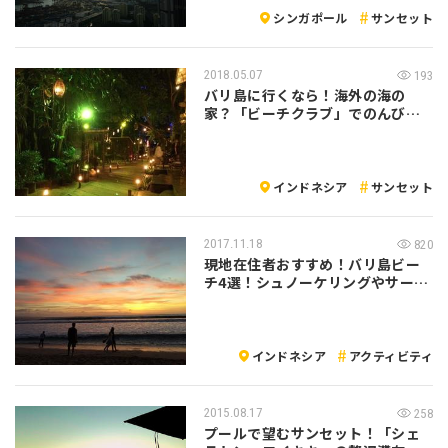
シンガポール
サンセット
2018.05.07
193
バリ島に行くなら！海外の海の
家？「ビーチクラブ」でのんびり
優雅に過ごそ…
インドネシア
サンセット
2017.11.18
820
現地在住者おすすめ！バリ島ビー
チ4選！シュノーケリングやサーフ
ィンする…
インドネシア
アクティビティ
2015.08.17
258
プールで望むサンセット！「シェ