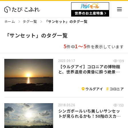
ホーム
タグ一覧
「サンセット」のタグ一覧
「サンセット」のタグ一覧
5
1～5
件中
件を表示しています
2023.09.17
139
【ウルグアイ】コロニアの博物館
と、世界遺産の黄昏に酔う絶景夕
陽ポイント
ウルグアイ
コロニア
2018.05.26
153
シンガポールいち美しいサンセッ
トが見られるかも！50階のスカイ
ブリッジ…