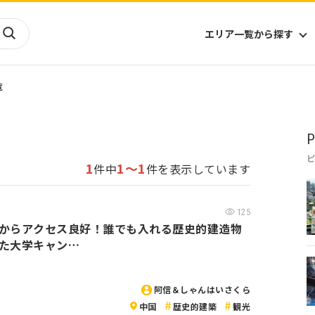
エリア一覧から探す
覧
海外
山陰・山陽
ヨーロッパ
アフリカ
P
四国
アジア
ハワイ
九州
北米
ミクロネシア
1
1～1
件中
件を表示しています
北陸
沖縄
中南米
オセアニア
中近東
南太平洋
125
からアクセス良好！誰でも入れる歴史的建造物
た大学キャン…
阿信＆しゃんはいさくら
中国
歴史的建築
観光