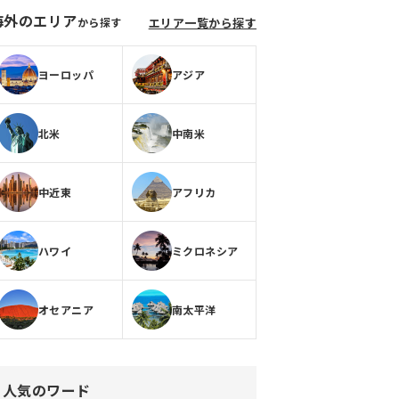
海外のエリア
から探す
エリア一覧から探す
ヨーロッパ
アジア
北米
中南米
中近東
アフリカ
ハワイ
ミクロネシア
オセアニア
南太平洋
人気のワード