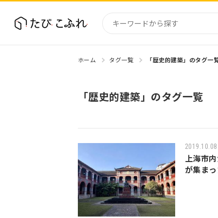
ホーム
タグ一覧
「歴史的建築」のタグ一
国内
北海道
「歴史的建築」のタグ一覧
東北
関東
中部・
近畿
2019.10.08
上海市内
が集まっ