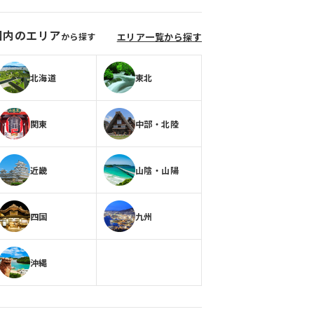
国内のエリア
から探す
エリア一覧から探す
北海道
東北
関東
中部・北陸
近畿
山陰・山陽
四国
九州
沖縄