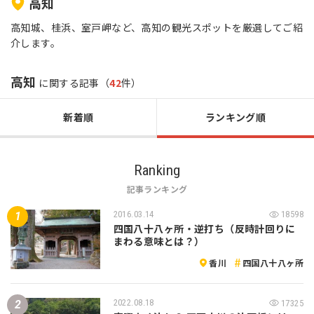
高知
高知城、桂浜、室戸岬など、高知の観光スポットを厳選してご紹
介します。
高知
に関する記事（
42
件）
新着順
ランキング順
Ranking
記事ランキング
2016.03.14
18598
四国八十八ヶ所・逆打ち（反時計回りに
まわる意味とは？）
香川
四国八十八ヶ所
2022.08.18
17325