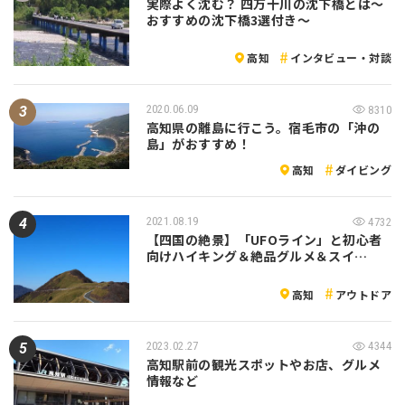
実際よく沈む？ 四万十川の沈下橋とは～
おすすめの沈下橋3選付き～
高知
インタビュー・対談
2020.06.09
8310
高知県の離島に行こう。宿毛市の「沖の
島」がおすすめ！
高知
ダイビング
2021.08.19
4732
【四国の絶景】「UFOライン」と初心者
向けハイキング＆絶品グルメ＆スイ…
高知
アウトドア
2023.02.27
4344
高知駅前の観光スポットやお店、グルメ
情報など