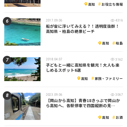
高知
お役立ち情報
2017.09.06
4316
船が宙に浮いてみえる？！透明度抜群！
高知県・柏島の絶景ビーチ
高知
柏島
2018.04.07
3162
子どもと一緒に高知県を観光！大人も楽
しめるスポット6選
高知
家族・ファミリー
2023.09.06
3067
【岡山から高知】青春18きっぷで岡山か
ら高知へ、各駅停車で四国縦断の見…
高知
お酒