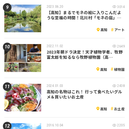
2023.06.20
3014
【高知】まるでモネの絵に入りこんだよ
うな至福の時間！北川村「モネの庭」…
高知
アート
2022.11.02
2649
2023年朝ドラ決定！天才植物学者、牧野
富太郎を知るなら牧野植物園（高…
高知
植物園
2024.01.03
2438
高知の名物はこれ！ 行って食べたいグル
メ＆買いたいお土産
高知
お土産
2016.10.04
2205