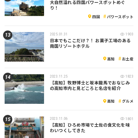
大自然溢れる四国パワースポットめぐ
り！
四国
パワースポット
2025.01.31
1903
日本でもここだけ？！ お菓子工場のある
南国リゾートホテル
高知
お土産
2023.11.25
1823
【高知】牧野博士と坂本龍馬でおなじみ
の高知市内と見どころと名店を紹介
高知
グルメ
2023.11.06
1801
【高知】ひろめ市場で土佐の食文化を味
わいつくしてきた