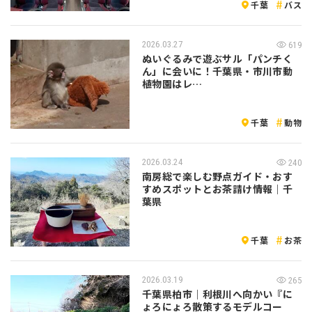
千葉
バス
2026.03.27
619
ぬいぐるみで遊ぶサル「パンチく
ん」に会いに！千葉県・市川市動
植物園はレ…
千葉
動物
2026.03.24
240
南房総で楽しむ野点ガイド・おす
すめスポットとお茶請け情報｜千
葉県
千葉
お茶
2026.03.19
265
千葉県柏市｜利根川へ向かい『に
ょろにょろ散策するモデルコー