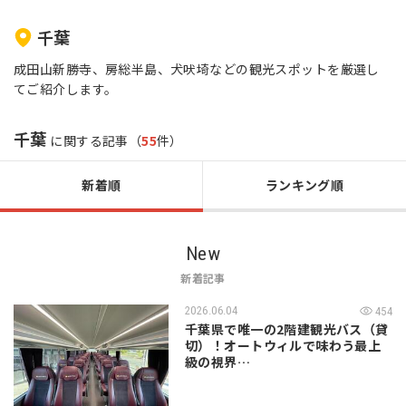
千葉
成田山新勝寺、房総半島、犬吠埼などの観光スポットを厳選し
てご紹介します。
千葉
に関する記事（
55
件）
新着順
ランキング順
New
新着記事
2026.06.04
454
千葉県で唯一の2階建観光バス（貸
切）！オートウィルで味わう最上
級の視界…