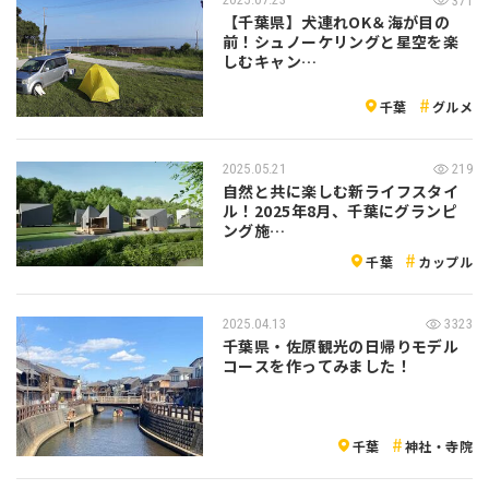
371
【千葉県】犬連れOK＆海が目の
前！シュノーケリングと星空を楽
しむキャン…
千葉
グルメ
2025.05.21
219
自然と共に楽しむ新ライフスタイ
ル！2025年8月、千葉にグランピ
ング施…
千葉
カップル
2025.04.13
3323
千葉県・佐原観光の日帰りモデル
コースを作ってみました！
千葉
神社・寺院