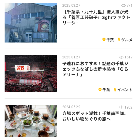
2025.03.27
771
【千葉県・九十九里】職人技が光
る「菅原工芸硝子」Sghrファクト
リーシ…
千葉
グルメ
2025.01.27
1617
子連れにおすすめ！話題の千葉ジ
ェッツふなばしの新本拠地「らら
アリーナ」
千葉
イベント
2024.05.29
1952
穴場スポット満載！千葉南西部、
おいしい物めぐりの旅へ