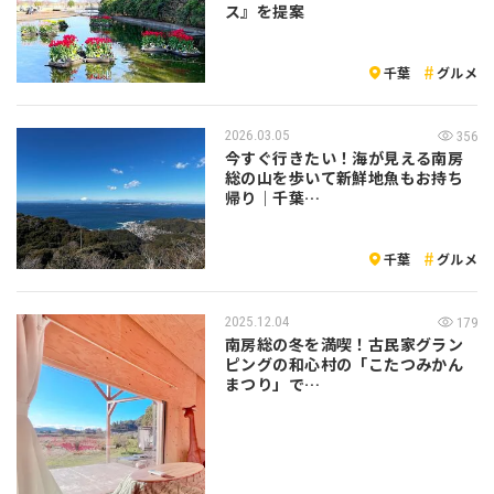
ス』を提案
千葉
グルメ
2026.03.05
356
今すぐ行きたい！海が見える南房
総の山を歩いて新鮮地魚もお持ち
帰り｜千葉…
千葉
グルメ
2025.12.04
179
南房総の冬を満喫！古民家グラン
ピングの和心村の「こたつみかん
まつり」で…