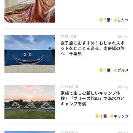
千葉
こたつ
2025.10.01
761
女子旅におすすめ！おしゃれスポ
ットをとことん巡る、南房総の旅
へ｜千葉県
千葉
グルメ
2025.08.18
112
家族で楽しむ新しいキャンプ体
験！「ブリーズ館山」で海水浴と
キャンプを満…
千葉
キャンプ
2025.07.23