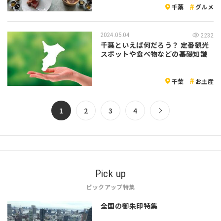
千葉
グルメ
2024.05.04
2232
千葉といえば何だろう？ 定番観光
スポットや食べ物などの基礎知識
千葉
お土産
1
2
3
4
Pick up
ピックアップ特集
全国の御朱印特集