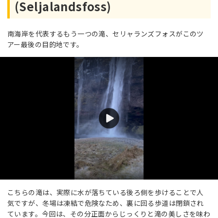
(Seljalandsfoss)
南海岸を代表するもう一つの滝、セリャランズフォスがこのツ
アー最後の目的地です。
こちらの滝は、実際に水が落ちている後ろ側を歩けることで人
気ですが、冬場は凍結で危険なため、裏に回る歩道は閉鎖され
ています。今回は、その分正面からじっくりと滝の美しさを味わ