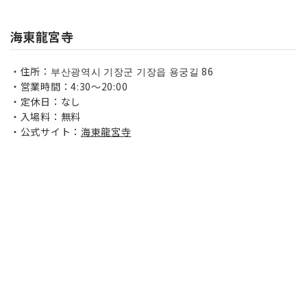
海東龍宮寺
住所：부산광역시 기장군 기장읍 용궁길 86
営業時間：4:30〜20:00
定休日：なし
入場料：無料
公式サイト：
海東龍宮寺