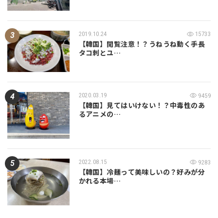
2019.10.24
15733
【韓国】閲覧注意！？うねうね動く手長
タコ刺とユ…
2020.03.19
9459
【韓国】見てはいけない！？中毒性のあ
るアニメの…
2022.08.15
9283
【韓国】冷麺って美味しいの？好みが分
かれる本場…