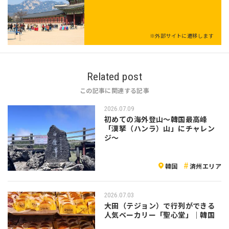
※外部サイトに遷移します
Related post
この記事に関連する記事
2026.07.09
初めての海外登山～韓国最高峰
「漢拏（ハンラ）山」にチャレン
ジ～
韓国
済州エリア
2026.07.03
大田（テジョン）で行列ができる
人気ベーカリー「聖心堂」｜韓国