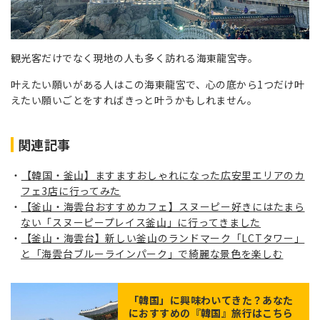
観光客だけでなく現地の人も多く訪れる海東龍宮寺。
叶えたい願いがある人はこの海東龍宮で、心の底から1つだけ叶
えたい願いごとをすればきっと叶うかもしれません。
関連記事
【韓国・釜山】ますますおしゃれになった広安里エリアのカ
フェ3店に行ってみた
【釜山・海雲台おすすめカフェ】スヌーピー好きにはたまら
ない「スヌーピープレイス釜山」に行ってきました
【釜山・海雲台】新しい釜山のランドマーク「LCTタワー」
と「海雲台ブルーラインパーク」で綺麗な景色を楽しむ
「
韓国
」に興味わいてきた？あなた
におすすめの『韓国』旅行はこちら