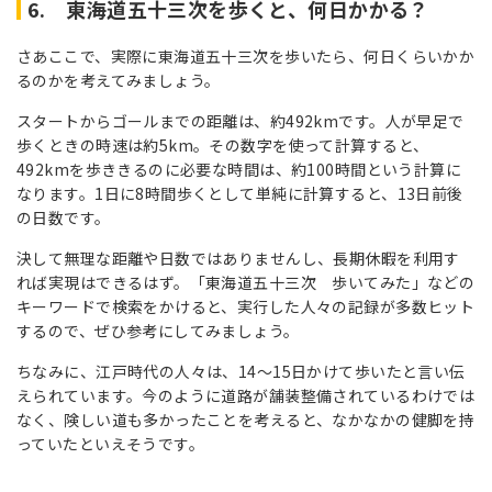
6. 東海道五十三次を歩くと、何日かかる？
さあここで、実際に東海道五十三次を歩いたら、何日くらいかか
るのかを考えてみましょう。
スタートからゴールまでの距離は、約492kmです。人が早足で
歩くときの時速は約5km。その数字を使って計算すると、
492kmを歩ききるのに必要な時間は、約100時間という計算に
なります。1日に8時間歩くとして単純に計算すると、13日前後
の日数です。
決して無理な距離や日数ではありませんし、長期休暇を利用す
れば実現はできるはず。「東海道五十三次 歩いてみた」などの
キーワードで検索をかけると、実行した人々の記録が多数ヒット
するので、ぜひ参考にしてみましょう。
ちなみに、江戸時代の人々は、14～15日かけて歩いたと言い伝
えられています。今のように道路が舗装整備されているわけでは
なく、険しい道も多かったことを考えると、なかなかの健脚を持
っていたといえそうです。