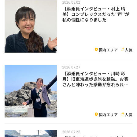
2026.08.02
【添乗員インタビュー・村上 晴
美】コンプレックスだった"声"が
私の個性になりました
国内エリア
人気
2026.07.27
【添乗員インタビュー・川崎 彩
月】旧東海道歩き旅を踏破。お客
さんと味わった感動が忘れられな
い
国内エリア
人気
2026.07.26