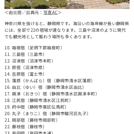
＜由比宿／出典元：
写真AC
＞
神奈川県を抜けると、静岡県です。海沿いの海岸線が長い静岡県
には、全部で22の宿場が連なります。三島や沼津のように現代
でも観光地として賑わう場所も多くあります。
箱根宿（足柄下郡箱根町）
三島宿（三島市）
沼津宿（沼津市本町）
原宿（沼津市原）
吉原宿（富士市）
蒲原（かんばら）宿（静岡市清水区蒲原）
由比（ゆい）宿（静岡市清水区由比）
興津（おきつ）宿（静岡市清水区興津本町）
江尻宿（静岡市清水区江尻町）
府中宿（静岡市葵区伝馬町）
丸子（まりこ）宿（静岡市駿河区丸子）
岡部宿（藤枝市岡部町）
藤枝宿（藤枝市）
島田宿（島田市本通）