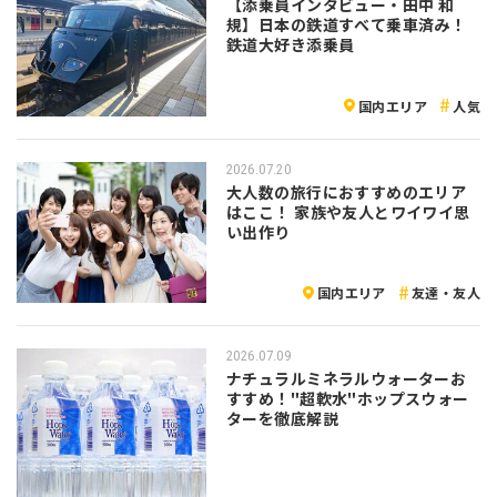
【添乗員インタビュー・田中 和
規】日本の鉄道すべて乗車済み！
鉄道大好き添乗員
国内エリア
人気
2026.07.20
大人数の旅行におすすめのエリア
はここ！ 家族や友人とワイワイ思
い出作り
国内エリア
友達・友人
2026.07.09
ナチュラルミネラルウォーターお
すすめ！"超軟水"ホップスウォー
ターを徹底解説