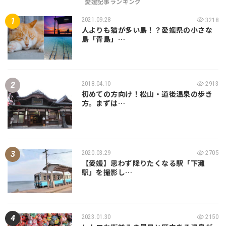
愛媛記事ランキング
2021.09.28
3218
人よりも猫が多い島！？愛媛県の小さな
島「青島」…
2018.04.10
2913
初めての方向け！松山・道後温泉の歩き
方。まずは…
2020.03.29
2705
【愛媛】思わず降りたくなる駅「下灘
駅」を撮影し…
2023.01.30
2150