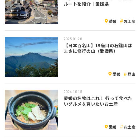
ルートを紹介｜愛媛県
愛媛
お土産
2025.01.28
【日本百名山】19座目の石鎚山は
まさに修行の山（愛媛県）
愛媛
登山
2024.10.15
愛媛の名物はこれ！ 行って食べた
いグルメ＆買いたいお土産
愛媛
お土産