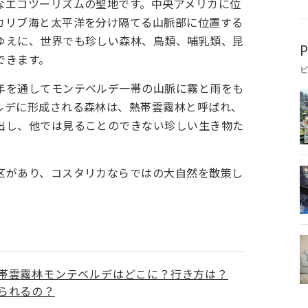
なエコツーリズムの聖地です。中央アメリカに位
カリブ海と太平洋を分け隔てる山脈部に位置する
ゆえに、世界でも珍しい森林、鳥類、哺乳類、昆
P
できます。
年を通してモンテベルデ一帯の山脈に霧と雨をも
ルデに形成される森林は、熱帯雲霧林と呼ばれ、
出し、他では見ることのできない珍しい生き物た
区があり、コスタリカならではの大自然を散策し
帯雲霧林モンテベルデはどこに？行き方は？
られるの？