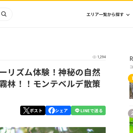
エリア一覧から探す
海外
山陰・山陽
ヨーロッパ
アフリカ
1,294
R
四国
アジア
ハワイ
九州
北米
ミクロネシア
ーリズム体験！神秘の自然
北陸
沖縄
中南米
オセアニア
霧林！！モンテベルデ散策
中近東
南太平洋
ポスト
シェア
LINEで送る