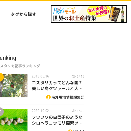
タグから探す
anking
コスタリカ記事ランキング
2018.05.16
6449
コスタリカってどんな国？
美しい鳥ケツァールと大…
海外現地情報編集部
2020.10.02
3590
フワフワの白団子のような
シロヘラコウモリ探索ツ…