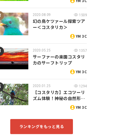
YM 3C
2020.08.09
1509
幻の鳥ケツァール探索ツア
ー＜コスタリカ＞
YM 3C
2020.05.25
1357
サーファーの楽園コスタリ
カのサーフトリップ
YM 3C
2020.01.25
1294
【コスタリカ】エコツーリ
ズム体験！神秘の自然形…
YM 3C
ランキングをもっと見る