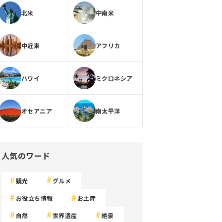
北米
中南米
中近東
アフリカ
ハワイ
ミクロネシア
オセアニア
南太平洋
人気のワード
観光
グルメ
お役立ち情報
お土産
自然
世界遺産
絶景