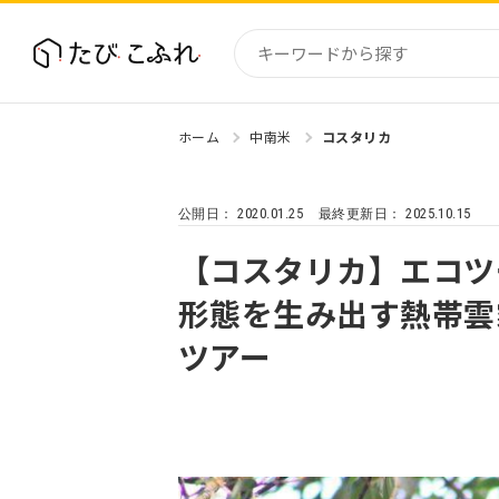
ホーム
中南米
コスタリカ
国内
北海道
2020.01.25
2025.10.15
公開日：
最終更新日：
東北
関東
【コスタリカ】エコツ
中部・
形態を生み出す熱帯雲
近畿
ツアー