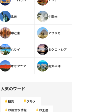
北米
中南米
中近東
アフリカ
ハワイ
ミクロネシア
オセアニア
南太平洋
人気のワード
観光
グルメ
お役立ち情報
お土産