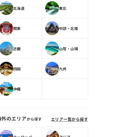
北海道
東北
関東
中部・北陸
近畿
山陰・山陽
四国
九州
沖縄
海外のエリア
から探す
エリア一覧から探す
ヨーロッパ
アジア