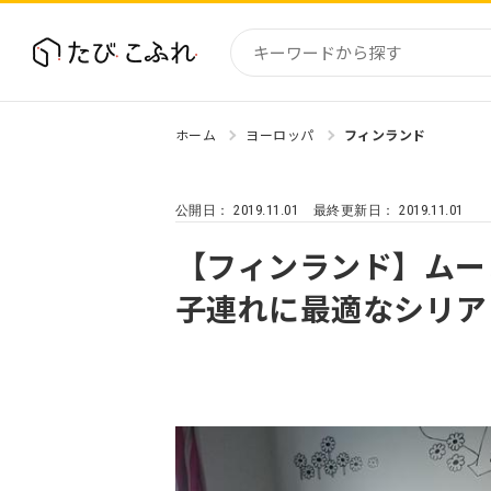
ホーム
ヨーロッパ
フィンランド
国内
北海道
2019.11.01
2019.11.01
公開日：
最終更新日：
東北
関東
【フィンランド】ムー
中部・
子連れに最適なシリア
近畿