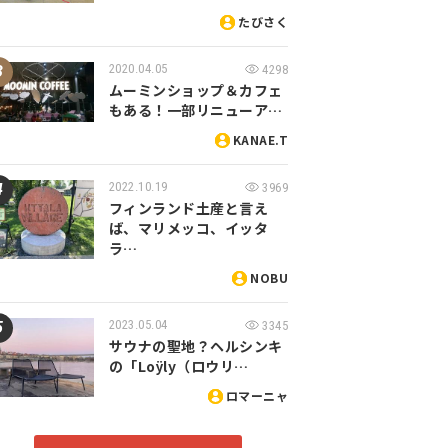
たびさく
2020.04.05
4298
ムーミンショップ＆カフェ
もある！一部リニューア…
KANAE.T
2022.10.19
3969
フィンランド土産と言え
ば、マリメッコ、イッタ
ラ…
NOBU
2023.05.04
3345
サウナの聖地？ヘルシンキ
の「Loÿly（ロウリ…
ロマーニャ