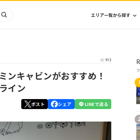
エリア一覧から探す
海外
山陰・山陽
ヨーロッパ
アフリカ
913
R
四国
アジア
ハワイ
九州
北米
ミクロネシア
ミンキャビンがおすすめ！
北陸
沖縄
中南米
オセアニア
ライン
中近東
南太平洋
ポスト
シェア
LINEで送る