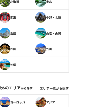
北海道
東北
関東
中部・北陸
近畿
山陰・山陽
四国
九州
沖縄
海外のエリア
から探す
エリア一覧から探す
ヨーロッパ
アジア