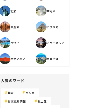
北米
中南米
中近東
アフリカ
ハワイ
ミクロネシア
オセアニア
南太平洋
人気のワード
観光
グルメ
お役立ち情報
お土産