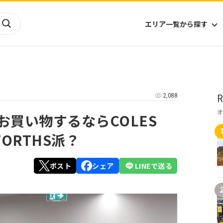
エリア一覧から探す
海外
山陰・山陽
ヨーロッパ
アフリカ
2,088
R
四国
アジア
ハワイ
九州
北米
ミクロネシア
お買い物するならCOLES
北陸
沖縄
中南米
オセアニア
ORTHS派？
中近東
南太平洋
ポスト
シェア
LINEで送る