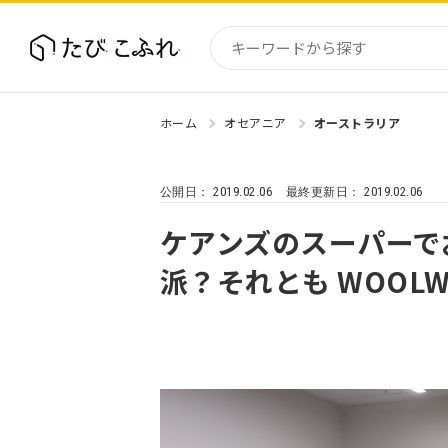
ホーム
オセアニア
オーストラリア
国内
北海道
2019.02.06
2019.02.06
公開日：
最終更新日：
東北
関東
ケアンズのスーパーで
中部・
派？それとも WOOLW
近畿