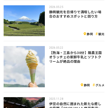
2026.05.25
静岡観光を日帰りで満喫したい場
合のおすすめスポットと回り方
静岡
観光
2026.05.22
【熱海・三島から30分】酪農王国
オラッチェの新鮮牛乳とソフトク
リームが絶品の理由
静岡
グルメ
2025.11.28
伊豆の自然に囲まれた新たな癒し
の空間「COCO VILLA 伊豆赤沢」