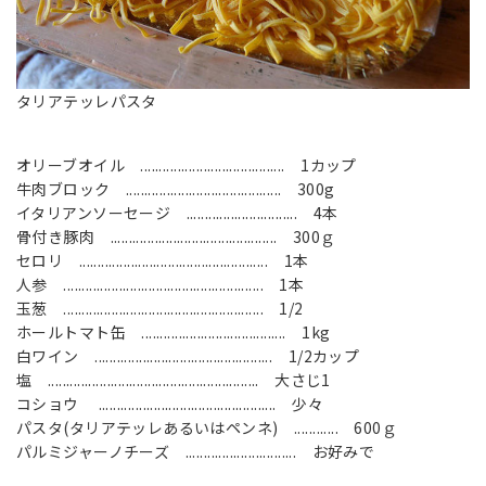
タリアテッレパスタ
オリ
ー
ブオイル ....................................... 1カップ
牛肉ブロック .......................................... 300g
イタリアンソーセージ .............................. 4本
骨付き豚肉 ............................................. 300ｇ
セロリ ................................................... 1本
人参 ...................................................... 1本
玉葱 ...................................................... 1/2
ホールトマト缶 ....................................... 1kg
白ワイン ................................................ 1/2カップ
塩 ......................................................... 大さじ1
コショウ ................................................ 少々
パスタ(タリアテッレあるいはペンネ) ............ 600ｇ
パルミジャーノチーズ .............................. お好みで