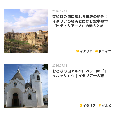
2026.07.12
突如目の前に現れる奇跡の絶景！
イタリアの凝灰岩に佇む空中都市
「ピティリアーノ」の魅力と旅の
注意点
イタリア
ドライブ
2026.07.11
おとぎの国アルベロベッロの「ト
ゥルッリ」へ｜イタリア一人旅
イタリア
グルメ