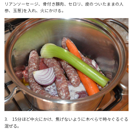
リアンソーセージ、骨付き豚肉、セロリ、皮のついたままの人
参、玉葱)を入れ、火にかける。
3. 15分ほど中火にかけ、焦げないように木べらで時々ぐるぐる
混ぜる。