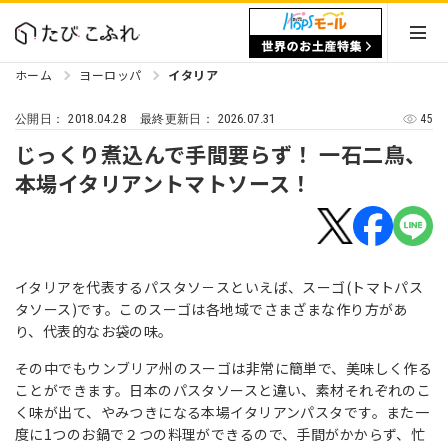
ホーム
ヨーロッパ
イタリア
2018.04.28
2026.07.31
45
公開日：
最終更新日：
じっくり煮込んで手間要らず！ 一石二鳥、
本場イタリアントマトソース！
イタリアを代表するパスタソ－スといえば、スーゴ(トマトパス
タソース)です。このスーゴは各地域でさまざまな作り方があ
り、代表的なお袋の味。
その中でもウンブリア州のス
ー
ゴは非常に簡単で、美味しく作る
ことができます。日本のパスタソ
ー
スと違い、素材それぞれのこ
く味が出て、やみつきになる本場イタリアンパスタです。また一
度に1つのお鍋で２つの料理ができるので、手間がかからず、忙