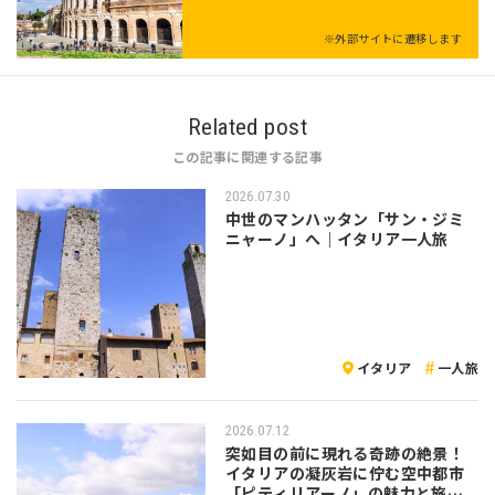
※外部サイトに遷移します
Related post
この記事に関連する記事
2026.07.30
中世のマンハッタン「サン・ジミ
ニャーノ」へ｜イタリア一人旅
イタリア
一人旅
2026.07.12
突如目の前に現れる奇跡の絶景！
イタリアの凝灰岩に佇む空中都市
「ピティリアーノ」の魅力と旅の