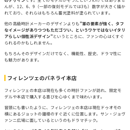
んが、12、6、9（一部の復刻モデルでは3も）数字が大きく描か
れており、それらはもちろん蓄光塗料が塗られています。
他の高級時計メーカーのデザインよりも
"軍の要素が強く、タフ
なイメージがありつつもただゴツい、というワケではないイタリ
アらしい個性派デザイン"
というところに、ファンの心はくすぐ
られるのかもしれません。
もちろんそのデザインだけでなく、機能性、歴史、ドラマ性に
も魅力があります。
フィレンツェのパネライ本店
フィレンツェの本店は現在も多くの時計ファンが訪れ、限定モ
デルや本店で購入する喜びを心ゆくまで味わいます。
冒頭にも書いたように、フィレンツェの本店は現在ドゥオモの
横にあるジョットの鐘楼のすぐ近くに位置します。サン・ジョヴ
ァンニ広場に面しているというのもドラマチック。