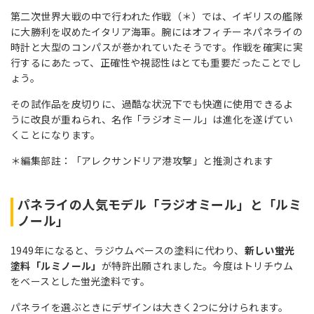
第二次世界大戦の中で行われた作戦（＊）では、イギリスの艦隊
に大勝利を収めたイタリア海軍。腕にはオフィチーネパネライの
時計と大型のコンパスが巻かれていたそうです。作戦を確実に実
行するにあたって、正確性や視認性はとても重要だったことでし
ょう。
その試作品を皮切りに、過酷な状況下でも快適に使用できるよ
うに改良が重ねられ、名作「ラジオミール」は進化を遂げてい
くことになります。
＊編集部註：「アレクサンドリア港攻撃」と推測されます
パネライの人気モデル「ラジオミール」と「ルミ
ノール」
1949年になると、ラジウムベースの塗料に代わり、
新しい蛍光
塗料「ルミノール」
が特許出願されました。今度はトリチウム
をベースとした蛍光塗料です。
パネライを選ぶときにデザインは大きく2つに分けられます。