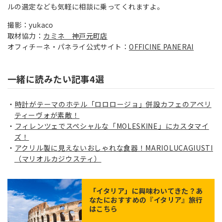
ルの選定なども気軽に相談に乗ってくれますよ。
撮影：yukaco
取材協力：
カミネ 神戸元町店
オフィチーネ・パネライ公式サイト：
OFFICINE PANERAI
一緒に読みたい記事4選
時計がテーマのホテル「ロロロージョ」併設カフェのアペリ
ティーヴォが素敵！
フィレンツェでスペシャルな「MOLESKINE」にカスタマイ
ズ！
アクリル製に見えないおしゃれな食器！MARIOLUCAGIUSTI
（マリオルカジウスティ）
「
イタリア
」に興味わいてきた？あ
なたにおすすめの『イタリア』旅行
はこちら