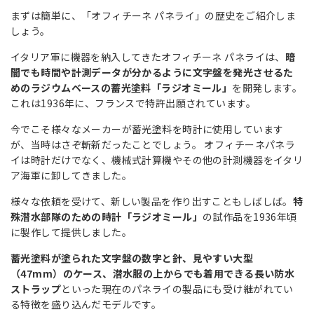
まずは簡単に、「オフィチーネ パネライ」の歴史をご紹介しま
しょう。
イタリア軍に機器を納入してきたオフィチーネ パネライは、
暗
闇でも時間や計測データが分かるように文字盤を発光させるた
めのラジウムベースの蓄光塗料「ラジオミール」
を開発します。
これは1936年に、フランスで特許出願されています。
今でこそ様々なメーカーが蓄光塗料を時計に使用しています
が、当時はさぞ斬新だったことでしょう。 オフィチーネパネラ
イは時計だけでなく、機械式計算機やその他の計測機器をイタリ
ア海軍に卸してきました。
様々な依頼を受けて、新しい製品を作り出すこともしばしば。
特
殊潜水部隊のための時計「ラジオミール」
の試作品を1936年頃
に製作して提供しました。
蓄光塗料が塗られた文字盤の数字と針、見やすい大型
（47mm）のケース、潜水服の上からでも着用できる長い防水
ストラップ
といった現在のパネライの製品にも受け継がれてい
る特徴を盛り込んだモデルです。