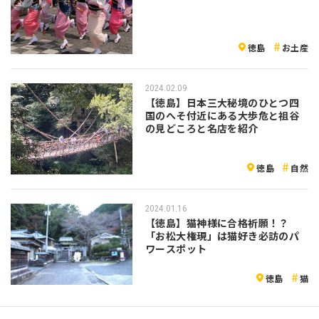
徳島
お土産
2024.02.09
【徳島】日本三大秘境のひとつ四
国のへそ付近にある大歩危と祖谷
の見どころと名店を紹介
徳島
自然
2024.01.16
【徳島】猫神様に合格祈願！？
「お松大権現」は猫好き必訪のパ
ワースポット
徳島
猫