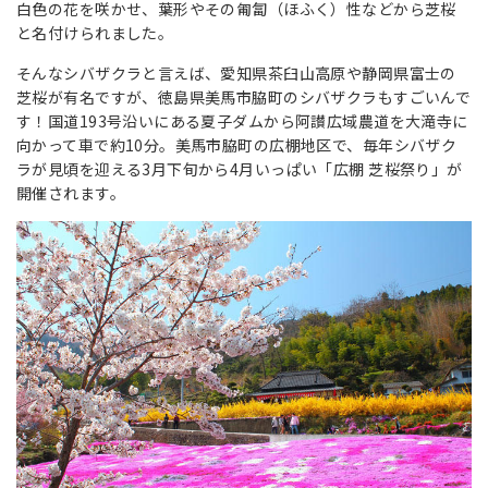
白色の花を咲かせ、葉形やその匍匐（ほふく）性などから芝桜
と名付けられました。
そんなシバザクラと言えば、愛知県茶臼山高原や静岡県富士の
芝桜が有名ですが、徳島県美馬市脇町のシバザクラもすごいんで
す！国道193号沿いにある夏子ダムから阿讃広域農道を大滝寺に
向かって車で約10分。美馬市脇町の広棚地区で、毎年シバザク
ラが見頃を迎える3月下旬から4月いっぱい「広棚 芝桜祭り」が
開催されます。