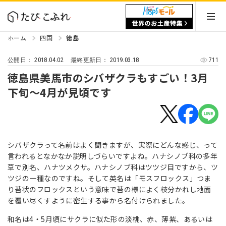
ホーム
四国
徳島
2018.04.02
2019.03.18
711
公開日：
最終更新日：
徳島県美馬市のシバザクラもすごい！3月
下旬～4月が見頃です
シバザクラって名前はよく聞きますが、実際にどんな感じ、って
言われるとなかなか説明しづらいですよね。ハナシノブ科の多年
草で別名、ハナツメクサ。ハナシノブ科はツツジ目ですから、ツ
ツジの一種なのですね。そして英名は「モスフロックス」つま
り苔状のフロックスという意味で苔の様によく枝分かれし地面
を覆い尽くすように密生する事から名付けられました。
和名は4・5月頃にサクラに似た形の淡桃、赤、薄紫、あるいは