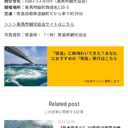
問合せ先：
0883-53-8599（美馬市観光協会）
開催場所：
美馬市脇町西俣名120-5
交通：
徳島自動車道脇町ICから車で約30分
＞＞＞美馬市観光協会サイトはこちら
写真提供：徳島県・（一財）徳島県観光協会
「
徳島
」に興味わいてきた？あなた
におすすめの『徳島』旅行はこちら
※外部サイトに遷移します
Related post
この記事に関連する記事
2025.02.03
【日本百名山】23座目は天空の絶