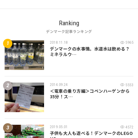
Ranking
デンマーク記事ランキング
2018.11.18
5965
デンマークの水事情。水道水は飲める？
ミネラルウ…
2014.09.24
5553
＜電車の乗り方編＞コペンハーゲンから
35分！ス…
2019.05.01
4572
子供も大人も遊べる！デンマークのLEGO