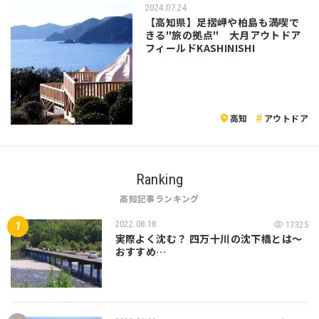
2024.07.24
【高知県】足摺岬や柏島も満喫で
きる"旅の拠点" 大月アウトドア
フィールドKASHINISHI
高知
アウトドア
Ranking
高知記事ランキング
2022.08.18
17325
実際よく沈む？ 四万十川の沈下橋とは～
おすすめ…