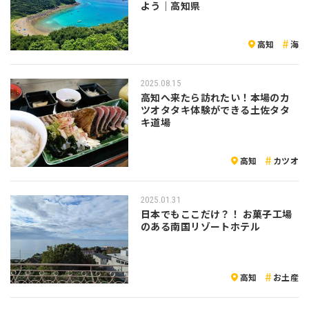
よう｜高知県
高知
海
2025.08.15
高知へ来たら訪れたい！本場のカ
ツオタタキ体験ができる土佐タタ
キ道場
高知
カツオ
2025.01.31
日本でもここだけ？！ お菓子工場
のある南国リゾートホテル
高知
お土産