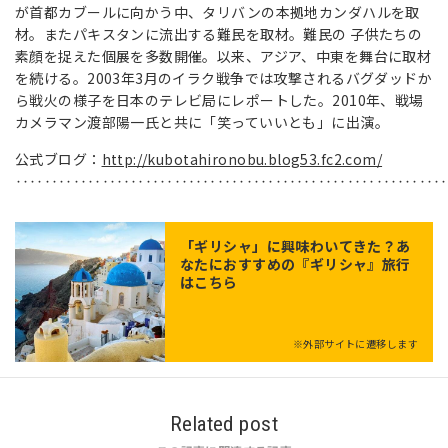
が首都カブールに向かう中、タリバンの本拠地カンダハルを取
材。またパキスタンに流出する難民を取材。難民の 子供たちの
素顔を捉えた個展を多数開催。以来、アジア、中東を舞台に取材
を続ける。2003年3月のイラク戦争では攻撃されるバグダッドか
ら戦火の様子を日本のテレビ局にレポートした。2010年、戦場
カメラマン渡部陽一氏と共に「笑っていいとも」に出演。
公式ブログ：
http://kubotahironobu.blog53.fc2.com/
‥‥‥‥‥‥‥‥‥‥‥‥‥‥‥‥‥‥‥‥‥‥‥‥‥‥‥‥‥‥
「
ギリシャ
」に興味わいてきた？あ
なたにおすすめの『ギリシャ』旅行
はこちら
※外部サイトに遷移します
Related post