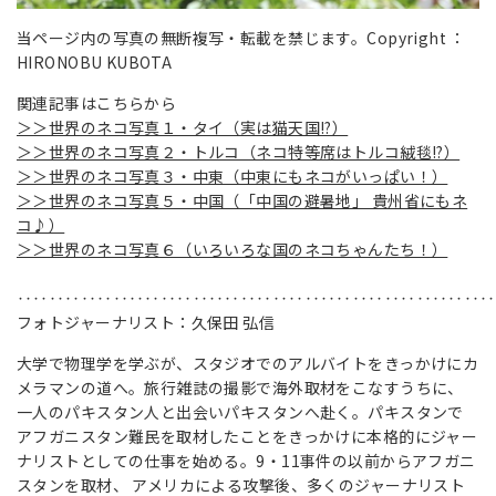
当ページ内の写真の無断複写・転載を禁じます。Copyright ：
HIRONOBU KUBOTA
関連記事はこちらから
＞＞世界のネコ写真１・タイ（実は猫天国!?）
＞＞世界のネコ写真２・トルコ（ネコ特等席はトルコ絨毯!?）
＞＞世界のネコ写真３・中東（中東にもネコがいっぱい！）
＞＞世界のネコ写真５・中国（「中国の避暑地」 貴州省にもネ
コ♪）
＞＞世界のネコ写真６（いろいろな国のネコちゃんたち！）
‥‥‥‥‥‥‥‥‥‥‥‥‥‥‥‥‥‥‥‥‥‥‥‥‥‥‥‥‥‥
フォトジャーナリスト：久保田 弘信
大学で物理学を学ぶが、スタジオでのアルバイトをきっかけにカ
メラマンの道へ。旅行雑誌の撮影で海外取材をこなすうちに、
一人のパキスタン人と出会いパキスタンへ赴く。パキスタンで
アフガニスタン難民を取材したことをきっかけに本格的にジャー
ナリストとしての仕事を始める。9・11事件の以前からアフガニ
スタンを取材、 アメリカによる攻撃後、多くのジャーナリスト